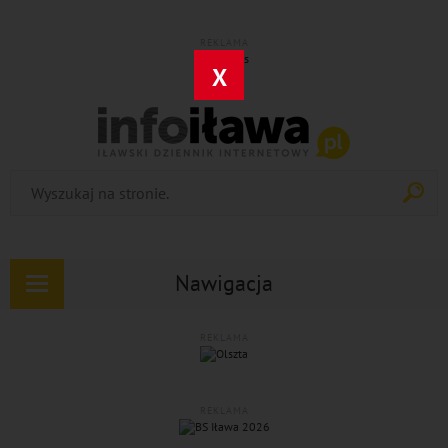
REKLAMA
X
Nawigacja
Rozwiń
nawigację
REKLAMA
REKLAMA