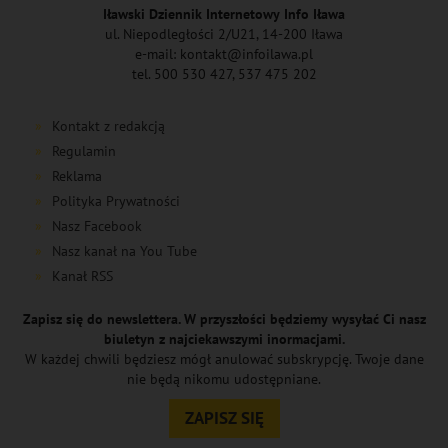
Iławski Dziennik Internetowy Info Iława
ul. Niepodległości 2/U21, 14-200 Iława
e-mail: kontakt@infoilawa.pl
tel. 500 530 427, 537 475 202
Kontakt z redakcją
Regulamin
Reklama
Polityka Prywatności
Nasz Facebook
Nasz kanał na You Tube
Kanał RSS
Zapisz się do newslettera. W przyszłości będziemy wysyłać Ci nasz
biuletyn z najciekawszymi inormacjami.
W każdej chwili będziesz mógł anulować subskrypcję. Twoje dane
nie będą nikomu udostępniane.
ZAPISZ SIĘ