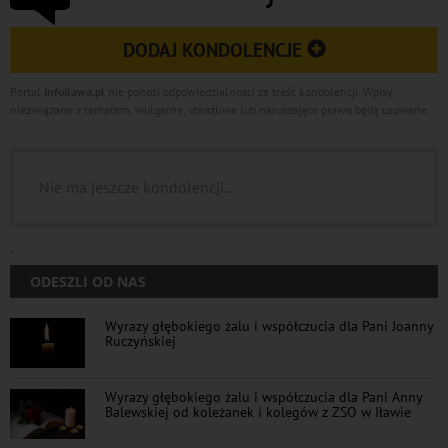
DODAJ KONDOLENCJE
Portal
infoilawa.pl
nie ponosi odpowiedzialności za treść kondolencji. Wpisy
niezwiązane z tematem, wulgarne, obraźliwe lub naruszające prawo będą usuwane.
Nie ma jeszcze kondolencji...
`
ODESZLI OD NAS
Wyrazy głębokiego żalu i współczucia dla Pani Joanny
Ruczyńskiej
Wyrazy głębokiego żalu i współczucia dla Pani Anny
Balewskiej od koleżanek i kolegów z ZSO w Iławie