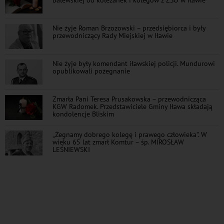
Nie żyje Roman Brzozowski – przedsiębiorca i były
przewodniczący Rady Miejskiej w Iławie
Nie żyje były komendant iławskiej policji. Mundurowi
opublikowali pożegnanie
Zmarła Pani Teresa Prusakowska – przewodnicząca
KGW Radomek. Przedstawiciele Gminy Iława składają
kondolencje Bliskim
„Żegnamy dobrego kolegę i prawego człowieka”. W
wieku 65 lat zmarł Komtur – śp. MIROSŁAW
LEŚNIEWSKI