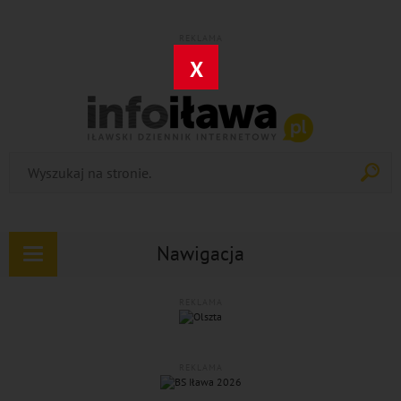
REKLAMA
X
Nawigacja
Rozwiń
nawigację
REKLAMA
REKLAMA