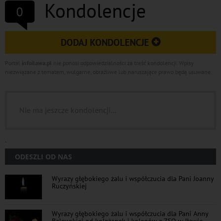
Kondolencje
0
DODAJ KONDOLENCJE
Portal
infoilawa.pl
nie ponosi odpowiedzialności za treść kondolencji. Wpisy
niezwiązane z tematem, wulgarne, obraźliwe lub naruszające prawo będą usuwane.
Nie ma jeszcze kondolencji...
`
ODESZLI OD NAS
Wyrazy głębokiego żalu i współczucia dla Pani Joanny
Ruczyńskiej
Wyrazy głębokiego żalu i współczucia dla Pani Anny
Balewskiej od koleżanek i kolegów z ZSO w Iławie