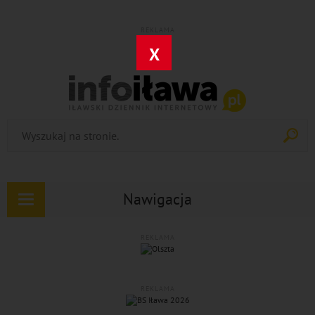
REKLAMA
X
Nawigacja
Rozwiń
nawigację
REKLAMA
REKLAMA