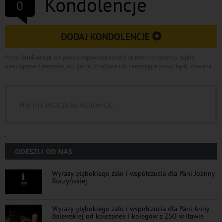
Kondolencje
0
DODAJ KONDOLENCJE
Portal
infoilawa.pl
nie ponosi odpowiedzialności za treść kondolencji. Wpisy
niezwiązane z tematem, wulgarne, obraźliwe lub naruszające prawo będą usuwane.
Nie ma jeszcze kondolencji...
`
ODESZLI OD NAS
Wyrazy głębokiego żalu i współczucia dla Pani Joanny
Ruczyńskiej
Wyrazy głębokiego żalu i współczucia dla Pani Anny
Balewskiej od koleżanek i kolegów z ZSO w Iławie