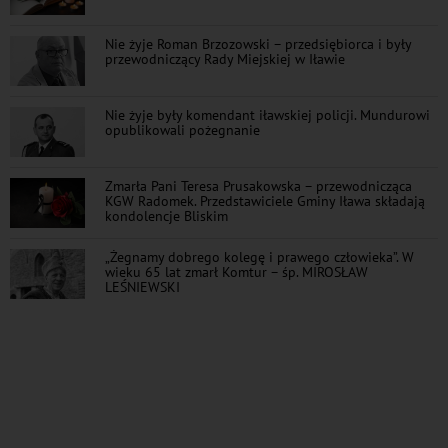
Nie żyje Roman Brzozowski – przedsiębiorca i były
przewodniczący Rady Miejskiej w Iławie
Nie żyje były komendant iławskiej policji. Mundurowi
opublikowali pożegnanie
Zmarła Pani Teresa Prusakowska – przewodnicząca
KGW Radomek. Przedstawiciele Gminy Iława składają
kondolencje Bliskim
„Żegnamy dobrego kolegę i prawego człowieka”. W
wieku 65 lat zmarł Komtur – śp. MIROSŁAW
LEŚNIEWSKI