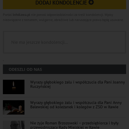
DODAJ KONDOLENCJE
Portal
infoilawa.pl
nie ponosi odpowiedzialności za treść kondolencji. Wpisy
niezwiązane z tematem, wulgarne, obraźliwe lub naruszające prawo będą usuwane.
Nie ma jeszcze kondolencji...
`
ODESZLI OD NAS
Wyrazy głębokiego żalu i współczucia dla Pani Joanny
Ruczyńskiej
Wyrazy głębokiego żalu i współczucia dla Pani Anny
Balewskiej od koleżanek i kolegów z ZSO w Iławie
Nie żyje Roman Brzozowski – przedsiębiorca i były
przewodniczący Rady Miejskiej w Iławie