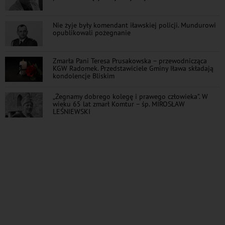
Nie żyje były komendant iławskiej policji. Mundurowi
opublikowali pożegnanie
Zmarła Pani Teresa Prusakowska – przewodnicząca
KGW Radomek. Przedstawiciele Gminy Iława składają
kondolencje Bliskim
„Żegnamy dobrego kolegę i prawego człowieka”. W
wieku 65 lat zmarł Komtur – śp. MIROSŁAW
LEŚNIEWSKI