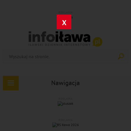
REKLAMA
X
Nawigacja
Rozwiń
nawigację
REKLAMA
REKLAMA