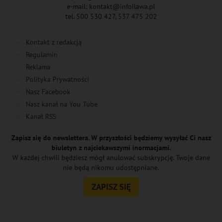
e-mail: kontakt@infoilawa.pl
tel. 500 530 427, 537 475 202
Kontakt z redakcją
Regulamin
Reklama
Polityka Prywatności
Nasz Facebook
Nasz kanał na You Tube
Kanał RSS
Zapisz się do newslettera. W przyszłości będziemy wysyłać Ci nasz
biuletyn z najciekawszymi inormacjami.
W każdej chwili będziesz mógł anulować subskrypcję. Twoje dane
nie będą nikomu udostępniane.
ZAPISZ SIĘ