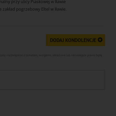
lny przy ulicy Piaskowej w Iławie
 zakład pogrzebowy Eltel w Iławie.
DODAJ KONDOLENCJE
 Wpisy niezwiązane z tematem, wulgarne, obraźliwe lub naruszające prawo będą