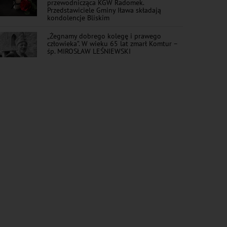
przewodnicząca KGW Radomek.
Przedstawiciele Gminy Iława składają
kondolencje Bliskim
„Żegnamy dobrego kolegę i prawego
człowieka”. W wieku 65 lat zmarł Komtur –
śp. MIROSŁAW LEŚNIEWSKI