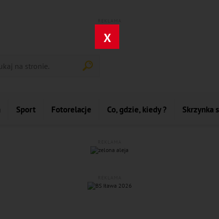
REKLAMA
X
a
Sport
Fotorelacje
Co, gdzie, kiedy ?
Skrzynka 
REKLAMA
REKLAMA