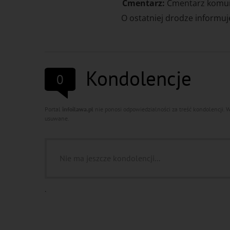
Cmentarz:
Cmentarz komuna
O ostatniej drodze informuje
Kondolencje
0
Portal
infoilawa.pl
nie ponosi odpowiedzialności za treść kondolencji.
usuwane.
Nie ma jeszcze kondolencji...
`