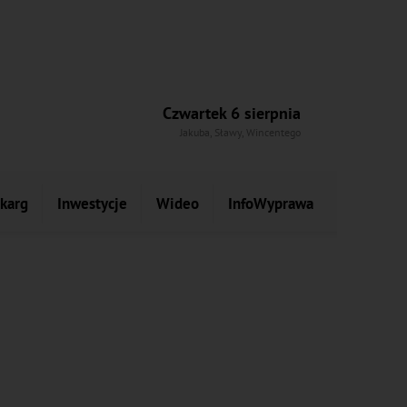
Czwartek 6 sierpnia
Jakuba, Sławy, Wincentego
skarg
Inwestycje
Wideo
InfoWyprawa