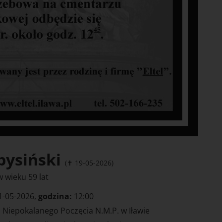
bysiński
(✝ 19-05-2026)
 wieku 59 lat
1-05-2026,
godzina:
12:00
. Niepokalanego Poczęcia N.M.P. w Iławie