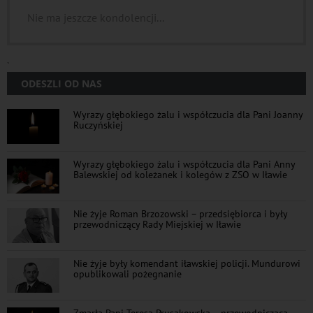
Nie ma jeszcze kondolencji...
`
ODESZLI OD NAS
Wyrazy głębokiego żalu i współczucia dla Pani Joanny
Ruczyńskiej
Wyrazy głębokiego żalu i współczucia dla Pani Anny
Balewskiej od koleżanek i kolegów z ZSO w Iławie
Nie żyje Roman Brzozowski – przedsiębiorca i były
przewodniczący Rady Miejskiej w Iławie
Nie żyje były komendant iławskiej policji. Mundurowi
opublikowali pożegnanie
Zmarła Pani Teresa Prusakowska – przewodnicząca