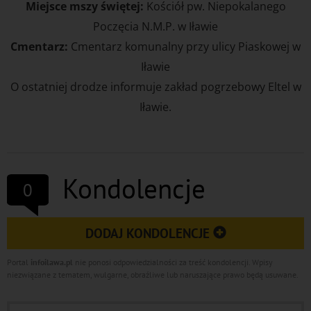
Miejsce mszy świętej:
Kościół pw. Niepokalanego
Poczęcia N.M.P. w Iławie
Cmentarz:
Cmentarz komunalny przy ulicy Piaskowej w
Iławie
O ostatniej drodze informuje zakład pogrzebowy Eltel w
Iławie.
Kondolencje
0
DODAJ KONDOLENCJE
Portal
infoilawa.pl
nie ponosi odpowiedzialności za treść kondolencji. Wpisy
niezwiązane z tematem, wulgarne, obraźliwe lub naruszające prawo będą usuwane.