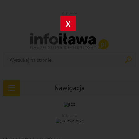
REKLAMA
X
Nawigacja
Rozwiń
nawigację
REKLAMA