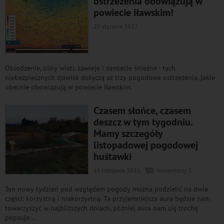
ostrzeżenia obowiązują w
powiecie iławskim!
20 stycznia 2022
Oblodzenie, silny wiatr, zawieje i zamiecie śnieżne - tych
niebezpiecznych zjawisk dotyczą aż trzy pogodowe ostrzeżenia, jakie
obecnie obowiązują w powiecie iławskim.
Czasem słońce, czasem
deszcz w tym tygodniu.
Mamy szczegóły
listopadowej pogodowej
huśtawki
15 listopada 2021
Komentarzy 2
Ten nowy tydzień pod względem pogody można podzielić na dwie
części: korzystną i niekorzystną. Ta przyjemniejsza aura będzie nam
towarzyszyć w najbliższych dniach, później aura nam się trochę
popsuje...