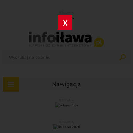
REKLAMA
X
Nawigacja
Rozwiń
nawigację
REKLAMA
REKLAMA