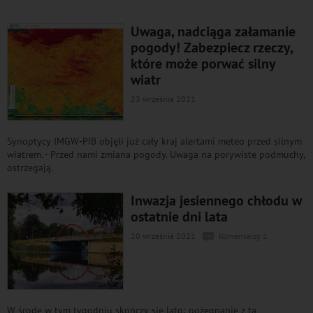
Uwaga, nadciąga załamanie
pogody! Zabezpiecz rzeczy,
które może porwać silny
wiatr
23 września 2021
Synoptycy IMGW-PIB objęli już cały kraj alertami meteo przed silnym
wiatrem. - Przed nami zmiana pogody. Uwaga na porywiste podmuchy,
ostrzegają.
Inwazja jesiennego chłodu w
ostatnie dni lata
20 września 2021
Komentarzy 1
W środę w tym tygodniu skończy się lato; pożegnanie z tą