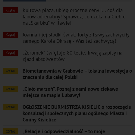
Kultowa plaża, ubiegłoroczne ceny i... coś dla
Czytaj
fanów adrenaliny! Sprawdź, co czeka na Ciebie
na „Skarbku” w Iławie!
Joanna i jej słodki świat. Torty z Iławy zachwyciły
Czytaj
samego Karola Okrasę - Was też zachwycą!
„Żeromek” świętuje 80-lecie. Trwają zapisy na
Czytaj
zjazd absolwentów
Biometanownia w Grabowie – lokalna inwestycja o
CZYTAJ
znaczeniu dla całej Polski
„Ciało marzeń”. Poznaj z nami nowe ciekawe
CZYTAJ
miejsce na mapie Lubawy!
OGŁOSZENIE BURMISTRZA KISIELIC o rozpoczęciu
CZYTAJ
konsultacji społecznych planu ogólnego Miasta i
Gminy Kisielice
„Relacje i odpowiedzialność – to moje
CZYTAJ