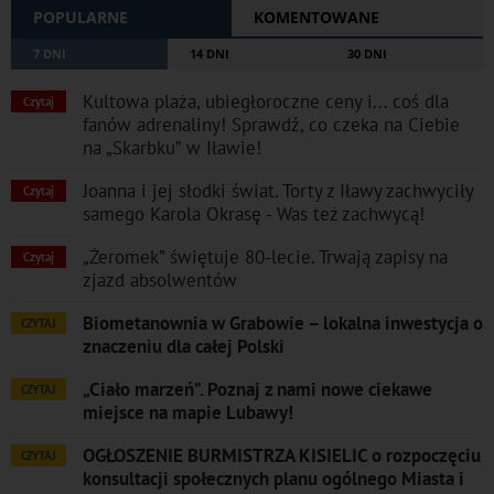
POPULARNE
KOMENTOWANE
7 DNI
14 DNI
30 DNI
Kultowa plaża, ubiegłoroczne ceny i... coś dla
Czytaj
fanów adrenaliny! Sprawdź, co czeka na Ciebie
na „Skarbku” w Iławie!
Joanna i jej słodki świat. Torty z Iławy zachwyciły
Czytaj
samego Karola Okrasę - Was też zachwycą!
„Żeromek” świętuje 80-lecie. Trwają zapisy na
Czytaj
zjazd absolwentów
Biometanownia w Grabowie – lokalna inwestycja o
CZYTAJ
znaczeniu dla całej Polski
„Ciało marzeń”. Poznaj z nami nowe ciekawe
CZYTAJ
miejsce na mapie Lubawy!
OGŁOSZENIE BURMISTRZA KISIELIC o rozpoczęciu
CZYTAJ
konsultacji społecznych planu ogólnego Miasta i