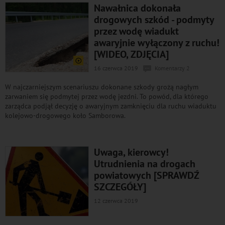
Nawałnica dokonała
drogowych szkód - podmyty
przez wodę wiadukt
awaryjnie wyłączony z ruchu!
[WIDEO, ZDJĘCIA]
16 czerwca 2019
Komentarzy 2
W najczarniejszym scenariuszu dokonane szkody grożą nagłym
zarwaniem się podmytej przez wodę jezdni. To powód, dla którego
zarządca podjął decyzję o awaryjnym zamknięciu dla ruchu wiaduktu
kolejowo-drogowego koło Samborowa.
Uwaga, kierowcy!
Utrudnienia na drogach
powiatowych [SPRAWDŹ
SZCZEGÓŁY]
12 czerwca 2019