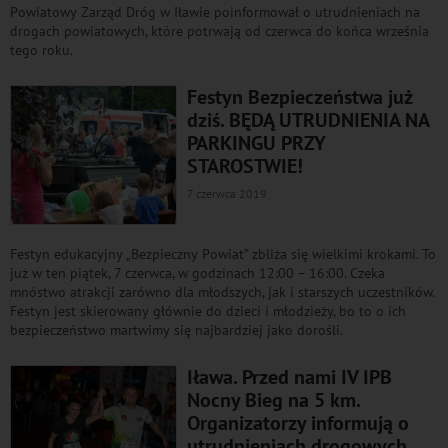
Powiatowy Zarząd Dróg w Iławie poinformował o utrudnieniach na
drogach powiatowych, które potrwają od czerwca do końca września
tego roku.
Festyn Bezpieczeństwa już
dziś. BĘDĄ UTRUDNIENIA NA
PARKINGU PRZY
STAROSTWIE!
7 czerwca 2019
Festyn edukacyjny „Bezpieczny Powiat” zbliża się wielkimi krokami. To
już w ten piątek, 7 czerwca, w godzinach 12:00 – 16:00. Czeka
mnóstwo atrakcji zarówno dla młodszych, jak i starszych uczestników.
Festyn jest skierowany głównie do dzieci i młodzieży, bo to o ich
bezpieczeństwo martwimy się najbardziej jako dorośli.
Iława. Przed nami IV IPB
Nocny Bieg na 5 km.
Organizatorzy informują o
utrudnieniach drogowych