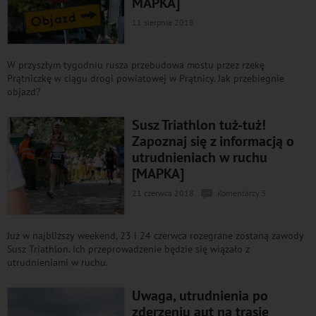
MAPKA]
11 sierpnia 2018
W przyszłym tygodniu rusza przebudowa mostu przez rzekę
Prątniczkę w ciągu drogi powiatowej w Prątnicy. Jak przebiegnie
objazd?
Susz Triathlon tuż-tuż!
Zapoznaj się z informacją o
utrudnieniach w ruchu
[MAPKA]
21 czerwca 2018
Komentarzy 5
Już w najbliższy weekend, 23 i 24 czerwca rozegrane zostaną zawody
Susz Triathlon. Ich przeprowadzenie będzie się wiązało z
utrudnieniami w ruchu.
Uwaga, utrudnienia po
zderzeniu aut na trasie