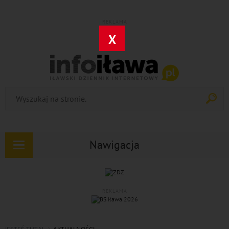
REKLAMA
X
Nawigacja
Rozwiń
nawigację
REKLAMA