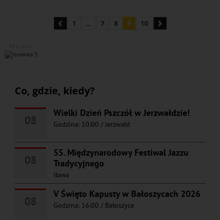
‹
›
1
...
7
8
9
10
REKLAMA
Co, gdzie, kiedy?
Wielki Dzień Pszczół w Jerzwałdzie!
08
Godzina: 10:00
/
Jerzwałd
55. Międzynarodowy Festiwal Jazzu
08
Tradycyjnego
Iława
V Święto Kapusty w Bałoszycach 2026
08
Godzina: 16:00
/
Bałoszyce