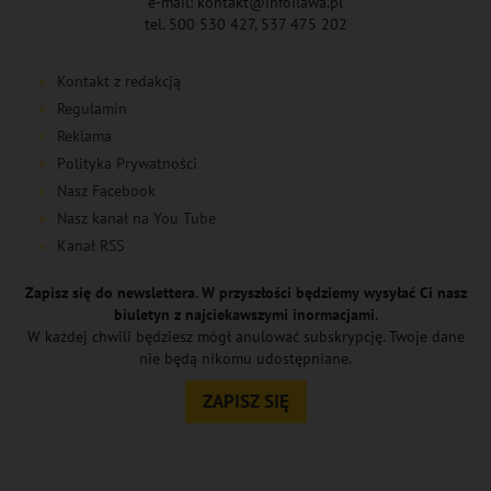
e-mail: kontakt@infoilawa.pl
tel. 500 530 427, 537 475 202
Kontakt z redakcją
Regulamin
Reklama
Polityka Prywatności
Nasz Facebook
Nasz kanał na You Tube
Kanał RSS
Zapisz się do newslettera. W przyszłości będziemy wysyłać Ci nasz
biuletyn z najciekawszymi inormacjami.
W każdej chwili będziesz mógł anulować subskrypcję. Twoje dane
nie będą nikomu udostępniane.
ZAPISZ SIĘ