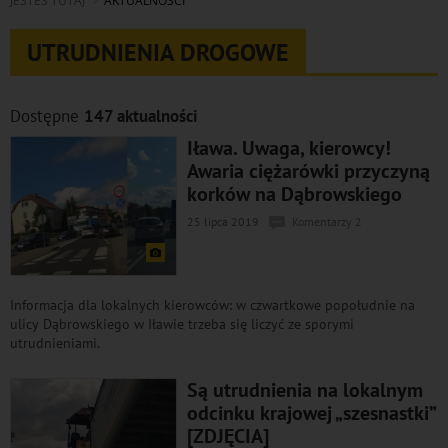
JESTEŚ TUTAJ
AKTUALNOŚCI
UTRUDNIENIA DROGOWE
Dostępne
147 aktualności
Iława. Uwaga, kierowcy!
Awaria ciężarówki przyczyną
korków na Dąbrowskiego
25 lipca 2019
Komentarzy 2
Informacja dla lokalnych kierowców: w czwartkowe popołudnie na
ulicy Dąbrowskiego w Iławie trzeba się liczyć ze sporymi
utrudnieniami.
Są utrudnienia na lokalnym
odcinku krajowej „szesnastki”
[ZDJĘCIA]