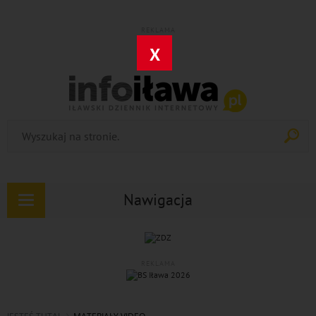
REKLAMA
X
Nawigacja
Rozwiń
nawigację
REKLAMA