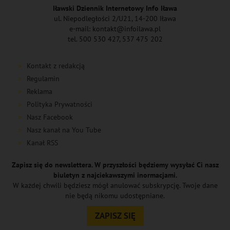
Iławski Dziennik Internetowy Info Iława
ul. Niepodległości 2/U21, 14-200 Iława
e-mail: kontakt@infoilawa.pl
tel. 500 530 427, 537 475 202
Kontakt z redakcją
Regulamin
Reklama
Polityka Prywatności
Nasz Facebook
Nasz kanał na You Tube
Kanał RSS
Zapisz się do newslettera. W przyszłości będziemy wysyłać Ci nasz
biuletyn z najciekawszymi inormacjami.
W każdej chwili będziesz mógł anulować subskrypcję. Twoje dane
nie będą nikomu udostępniane.
ZAPISZ SIĘ