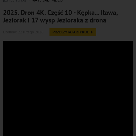
JESTEŚ TUTAJ
MATERIAŁY VIDEO
2025. Dron 4K. Część 10 - Kępka... Iława,
Jeziorak i 17 wysp Jezioraka z drona
Dodano: 22 lutego 2026
PRZECZYTAJ ARTYKUŁ