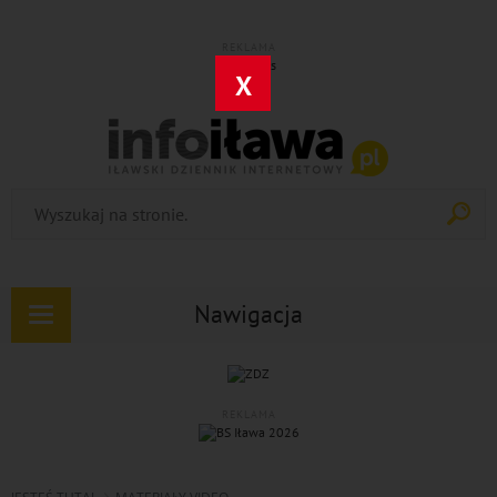
REKLAMA
X
Nawigacja
Rozwiń
nawigację
REKLAMA