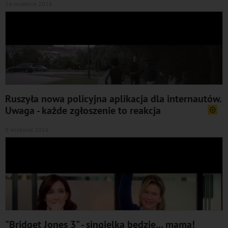
14 września 2016
Ruszyła nowa policyjna aplikacja dla internautów.
Uwaga - każde zgłoszenie to reakcja
9 września 2016
"Bridget Jones 3" - singielka będzie... mamą!