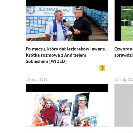
Po meczu, który dał Jeziorakowi awans.
Czworono
Krótka rozmowa z Andrzejem
sprawdzi
Sobiechem [WIDEO]
13 maja 2016
12 maja 20