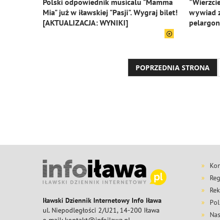
Polski odpowiednik musicalu "Mamma
"Wierzci
Mia" już w iławskiej "Pasji". Wygraj bilet!
wywiad z
[AKTUALIZACJA: WYNIKI]
pelargo
POPRZEDNIA STRONA
Kon
Reg
Rek
Iławski Dziennik Internetowy Info Iława
Pol
ul. Niepodległości 2/U21, 14-200 Iława
Nas