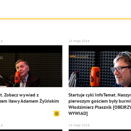
16
24 maja 2016
t. Zobacz wywiad z
Startuje cykl InfoTemat. Nasz
zem Iławy Adamem Żylińskim
pierwszym gościem były burmi
Włodzimierz Ptasznik [OBEJRZ
WYWIAD]
16
14 maja 2016