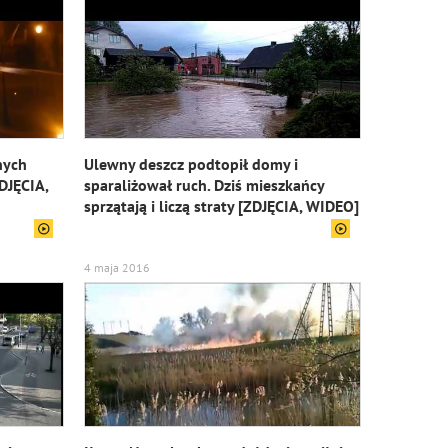
nych
Ulewny deszcz podtopił domy i
DJĘCIA,
sparaliżował ruch. Dziś mieszkańcy
sprzątają i liczą straty [ZDJĘCIA, WIDEO]
4 maja 2016