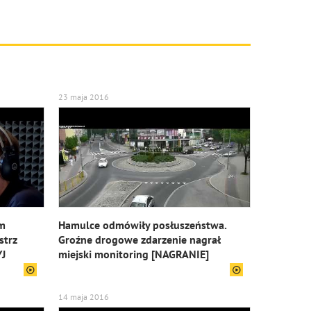
23 maja 2016
ym
Hamulce odmówiły posłuszeństwa.
strz
Groźne drogowe zdarzenie nagrał
YJ
miejski monitoring [NAGRANIE]
14 maja 2016