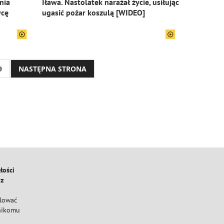
nia
Iława. Nastolatek narażał życie, usiłując
wcę
ugasić pożar koszulą [WIDEO]
9
NASTĘPNA STRONA
łości
 z
ulować
 nikomu