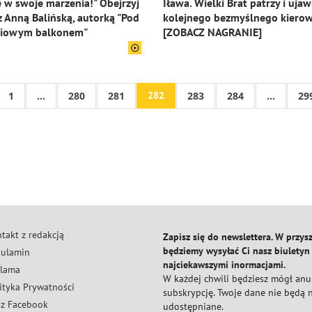
e w swoje marzenia!" Obejrzyj
Iława. Wielki Brat patrzy i ujaw
 Anną Balińską, autorką "Pod
kolejnego bezmyślnego kiero
niowym balkonem"
[ZOBACZ NAGRANIE]
1
...
280
281
282
283
284
...
29
takt z redakcją
Zapisz się do newslettera. W przysz
będziemy wysyłać Ci nasz biuletyn
ulamin
najciekawszymi inormacjami.
lama
W każdej chwili będziesz mógł an
ityka Prywatności
subskrypcję. Twoje dane nie będą
z Facebook
udostępniane.