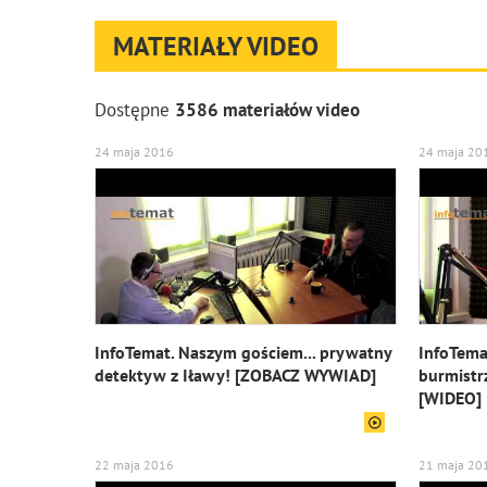
MATERIAŁY VIDEO
Dostępne
3586 materiałów video
24 maja 2016
24 maja 20
InfoTemat. Naszym gościem... prywatny
InfoTema
detektyw z Iławy! [ZOBACZ WYWIAD]
burmistr
[WIDEO]
22 maja 2016
21 maja 20