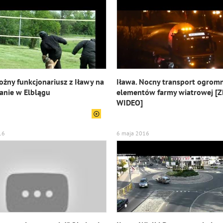
żny funkcjonariusz z Iławy na
Iława. Nocny transport ogrom
anie w Elblągu
elementów farmy wiatrowej [Z
WIDEO]
16
6 maja 2016