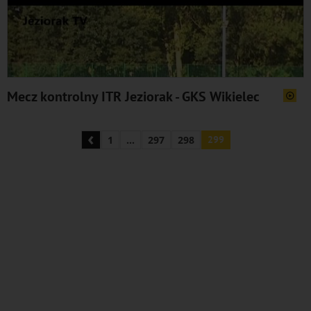
Mecz kontrolny ITR Jeziorak - GKS Wikielec
‹
1
...
297
298
299