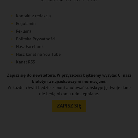
Kontakt z redakcją
Regulamin
Reklama
Polityka Prywatności
Nasz Facebook
Nasz kanał na You Tube
Kanał RSS
Zapisz się do newslettera. W przyszłości będziemy wysyłać Ci nasz
biuletyn z najciekawszymi inormacjami.
W każdej chwili będziesz mógł anulować subskrypcję. Twoje dane
nie będą nikomu udostępniane.
ZAPISZ SIĘ