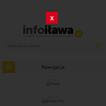
REKLAMA
X
Nawigacja
Rozwiń
nawigację
REKLAMA
REKLAMA