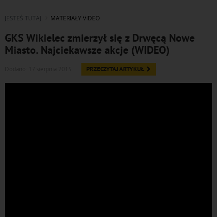
JESTEŚ TUTAJ
MATERIAŁY VIDEO
GKS Wikielec zmierzył się z Drwęcą Nowe
Miasto. Najciekawsze akcje (WIDEO)
Dodano: 17 sierpnia 2015
PRZECZYTAJ ARTYKUŁ