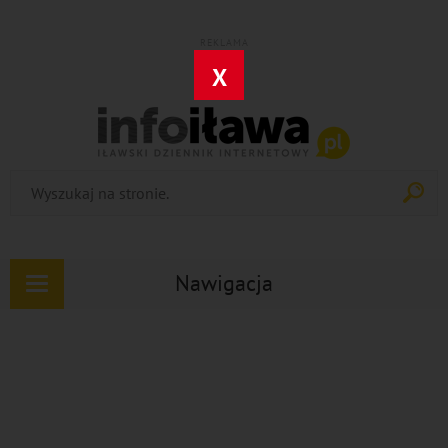
REKLAMA
X
Nawigacja
Rozwiń
nawigację