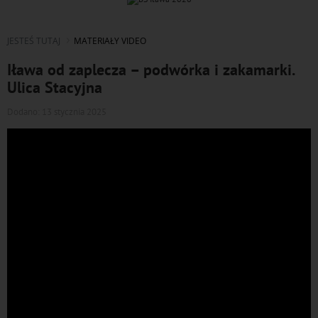
JESTEŚ TUTAJ
MATERIAŁY VIDEO
Iława od zaplecza – podwórka i zakamarki.
Ulica Stacyjna
Dodano: 13 stycznia 2025