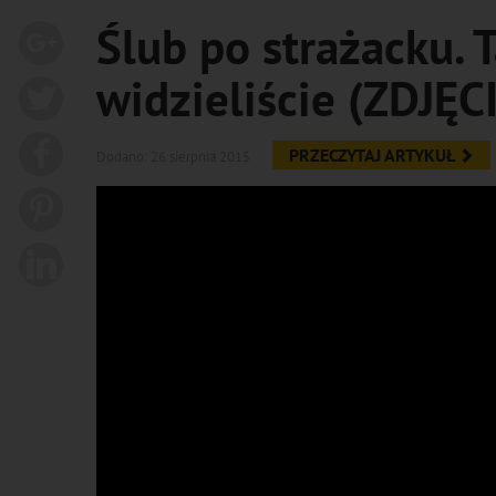
Ślub po strażacku. 
widzieliście (ZDJĘC
PRZECZYTAJ ARTYKUŁ
Dodano: 26 sierpnia 2015