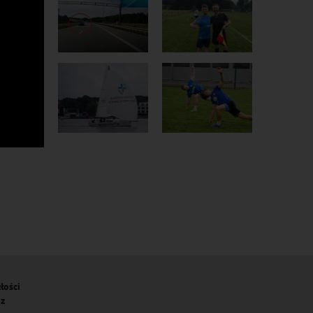
łości
 z