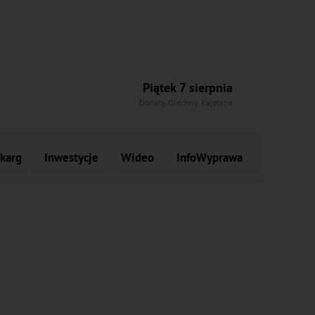
Piątek 7 sierpnia
Donaty, Olechny, Kajetana
skarg
Inwestycje
Wideo
InfoWyprawa