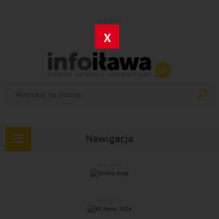
REKLAMA
X
Nawigacja
Rozwiń
nawigację
REKLAMA
REKLAMA