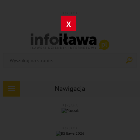
REKLAMA
X
Nawigacja
Rozwiń
nawigację
REKLAMA
REKLAMA