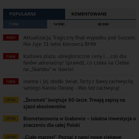
POPULARNE
KOMENTOWANE
7 DNI
14 DNI
30 DNI
Aktualizacja. Tragiczny finał wypadku pod Suszem.
34303
Nie żyje 31-letni kierowca BMW
Kultowa plaża, ubiegłoroczne ceny i... coś dla
Czytaj
fanów adrenaliny! Sprawdź, co czeka na Ciebie
na „Skarbku” w Iławie!
Joanna i jej słodki świat. Torty z Iławy zachwyciły
Czytaj
samego Karola Okrasę - Was też zachwycą!
„Żeromek” świętuje 80-lecie. Trwają zapisy na
CZYTAJ
zjazd absolwentów
Biometanownia w Grabowie – lokalna inwestycja o
CZYTAJ
znaczeniu dla całej Polski
„Ciało marzeń”. Poznaj z nami nowe ciekawe
CZYTAJ