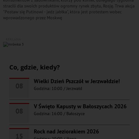
konsumentów z sadownikami, którzy pod koniec ubiegłego tygodnia
stracili dla swoich produktów ogromny rynek zbytu, Rosję. Trwa akcja
"Postaw się Putinowi - jedz jabłka", która jest protestem wobec
wprowadzonego przez Moskwę
REKLAMA
Co, gdzie, kiedy?
Wielki Dzień Pszczół w Jerzwałdzie!
08
Godzina: 10:00
/
Jerzwałd
V Święto Kapusty w Bałoszycach 2026
08
Godzina: 16:00
/
Bałoszyce
Rock nad Jeziorakiem 2026
15
Godzina: 20:00
/
Iława