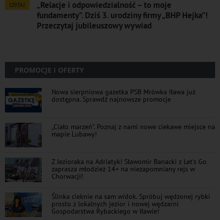
„Relacje i odpowiedzialność – to moje
CZYTAJ
fundamenty”. Dziś 3. urodziny firmy „BHP Hejka”!
Przeczytaj jubileuszowy wywiad
PROMOCJE I OFERTY
Nowa sierpniowa gazetka PSB Mrówka Iława już
dostępna. Sprawdź najnowsze promocje
„Ciało marzeń”. Poznaj z nami nowe ciekawe miejsce na
mapie Lubawy!
Z Jezioraka na Adriatyk! Sławomir Banacki z Let's Go
zaprasza młodzież 14+ na niezapomniany rejs w
Chorwacji!
Ślinka cieknie na sam widok. Spróbuj wędzonej rybki
prosto z lokalnych jezior i nowej wędzarni
Gospodarstwa Rybackiego w Iławie!