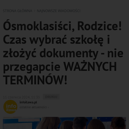
STRONA GŁÓWNA
NAJNOWSZE WIADOMOŚCI
Ósmoklasiści, Rodzice!
Czas wybrać szkołę i
złożyć dokumenty - nie
przegapcie WAŻNYCH
TERMINÓW!
WYDRUKUJ
DRUKUJ
11 czerwca 2024, 11:35
PODSTRONĘ
infoilawa.pl
DO
ostatnie aktualności ‹