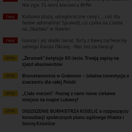
Nie żyje 31-letni kierowca BMW
Kultowa plaża, ubiegłoroczne ceny i... coś dla
Czytaj
fanów adrenaliny! Sprawdź, co czeka na Ciebie
na „Skarbku” w Iławie!
Joanna i jej słodki świat. Torty z Iławy zachwyciły
Czytaj
samego Karola Okrasę - Was też zachwycą!
„Żeromek” świętuje 80-lecie. Trwają zapisy na
CZYTAJ
zjazd absolwentów
Biometanownia w Grabowie – lokalna inwestycja o
CZYTAJ
znaczeniu dla całej Polski
„Ciało marzeń”. Poznaj z nami nowe ciekawe
CZYTAJ
miejsce na mapie Lubawy!
OGŁOSZENIE BURMISTRZA KISIELIC o rozpoczęciu
CZYTAJ
konsultacji społecznych planu ogólnego Miasta i
Gminy Kisielice