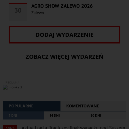
AGRO SHOW ZALEWO 2026
30
Zalewo
DODAJ WYDARZENIE
ZOBACZ WIĘCEJ WYDARZEŃ
REKLAMA
POPULARNE
KOMENTOWANE
7 DNI
14 DNI
30 DNI
Aktualizacja. Tragiczny finał wypadku pod Suszem.
33826