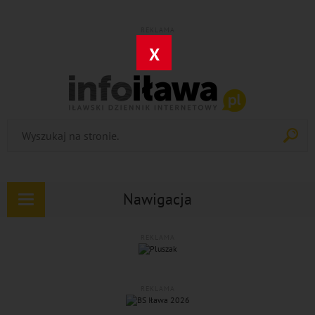
REKLAMA
X
Nawigacja
Rozwiń
nawigację
REKLAMA
REKLAMA