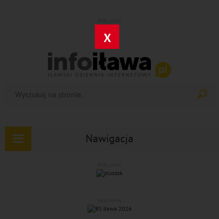
REKLAMA
X
Nawigacja
Rozwiń
nawigację
REKLAMA
REKLAMA