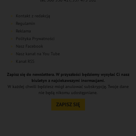
tel. 500 530 427, 537 475 202
Kontakt z redakcją
Regulamin
Reklama
Polityka Prywatności
Nasz Facebook
Nasz kanał na You Tube
Kanał RSS
Zapisz się do newslettera. W przyszłości będziemy wysyłać Ci nasz
biuletyn z najciekawszymi inormacjami.
W każdej chwili będziesz mógł anulować subskrypcję. Twoje dane
nie będą nikomu udostępniane.
ZAPISZ SIĘ