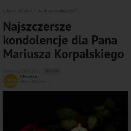
STRONA GŁÓWNA
NAJNOWSZE WIADOMOŚCI
Najszczersze
kondolencje dla Pana
Mariusza Korpalskiego
WYDRUKUJ
DRUKUJ
18 czerwca 2025, 15:30
PODSTRONĘ
infoilawa.pl
DO
ostatnie aktualności ‹