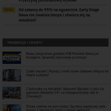
Przeczytaj jubileuszowy wywiad
Od zabawy do 99% na egzaminie. Early Stage
CZYTAJ
Iława nie zwalnia tempa i otwiera się na
młodzież!
PROMOCJE I OFERTY
Nowa sierpniowa gazetka PSB Mrówka Iława już
dostępna. Sprawdź najnowsze promocje
„Ciało marzeń”. Poznaj z nami nowe ciekawe miejsce na
mapie Lubawy!
Z Jezioraka na Adriatyk! Sławomir Banacki z Let's Go
zaprasza młodzież 14+ na niezapomniany rejs w
Chorwacji!
Ślinka cieknie na sam widok. Spróbuj wędzonej rybki
prosto z lokalnych jezior i nowej wędzarni