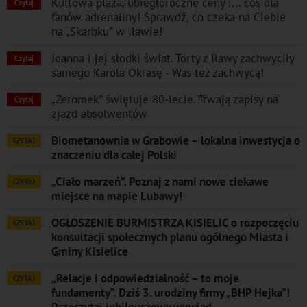
Kultowa plaża, ubiegłoroczne ceny i... coś dla
Czytaj
fanów adrenaliny! Sprawdź, co czeka na Ciebie
na „Skarbku” w Iławie!
Joanna i jej słodki świat. Torty z Iławy zachwyciły
Czytaj
samego Karola Okrasę - Was też zachwycą!
„Żeromek” świętuje 80-lecie. Trwają zapisy na
Czytaj
zjazd absolwentów
Biometanownia w Grabowie – lokalna inwestycja o
CZYTAJ
znaczeniu dla całej Polski
„Ciało marzeń”. Poznaj z nami nowe ciekawe
CZYTAJ
miejsce na mapie Lubawy!
OGŁOSZENIE BURMISTRZA KISIELIC o rozpoczęciu
CZYTAJ
konsultacji społecznych planu ogólnego Miasta i
Gminy Kisielice
„Relacje i odpowiedzialność – to moje
CZYTAJ
fundamenty”. Dziś 3. urodziny firmy „BHP Hejka”!