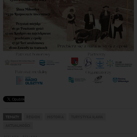
TEMATY
REGION
HISTORIA
TURYSTYKA IŁAWA
AKTUALNOŚCI
REKLAMA
REKLAMA