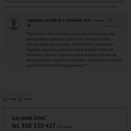
niezwiązane z tematem, wulgarne, obraźliwe lub naruszające prawo będą usuwane.
Zapraszamy zainteresowanych do merytorycznej dyskusji na powyższy temat.
1
~zasypać przekop i rozwalić mur
ocena:
75%
miesiąc temu
"blokowano latami budowę, na szczęście bezskutecznie,
świnoujskiego gazoportu. Gdzie byli ci wszyscy totalsi
podczas układania rurociągu Nord Stream 1, niemiecko-
rosyjskiej pępowiny gazowej na dnie Bałtyku? Jakoś nie
słychać ich głosów w sprawie mącenia wody, ochrony ryb,
bezkręgowców, węgorzy europejskich zmierzających na tarło
przez Bałtyk do Morza Sargassowego?"
REKLAMA
REKLAMA
DAJ NAM ZNAĆ
tel. 500 530 427
lub napisz