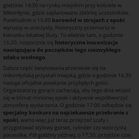
godzinie 14:30 na rynku miejskim przy kościele w
Miłomłynie, gdzie zaplanowano zbiórkę uczestników.
Punktualnie o 15:00
korowód w strojach z epoki
wyruszy w uroczysty, historyczny przemarsz w
kierunku lokalnej śluzy. To właśnie tam, o godzinie
15:20, rozpocznie się
historyczna inscenizacja
nawiązująca do początków tego niezwykłego
szlaku wodnego
.
Dalsza część świętowania przeniesie się na
miłomłyńską przystań miejską, gdzie o godzinie 16:30
nastąpi oficjalne powitanie przybyłych gości.
Organizatorzy gorąco zachęcają, aby tego dnia wtopić
się w klimat minionej epoki i aktywnie współtworzyć
atmosferę wydarzenia. O godzinie 17:00 odbędzie się
specjalny konkurs na najciekawsze przebranie z
epoki
, warto więc już teraz przejrzeć szafy i
przygotować stylowy gorset, cylinder czy wzorzystą
parasolkę. Pół godziny później, o 17:30, przyjdzie czas