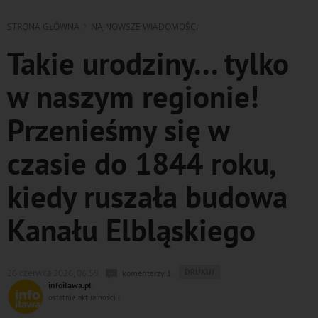
STRONA GŁÓWNA
NAJNOWSZE WIADOMOŚCI
Takie urodziny... tylko
w naszym regionie!
Przenieśmy się w
czasie do 1844 roku,
kiedy ruszała budowa
Kanału Elbląskiego
WYDRUKUJ
DRUKUJ
26 czerwca 2026, 06:59
komentarzy 1
PODSTRONĘ
infoilawa.pl
DO
ostatnie aktualności ‹