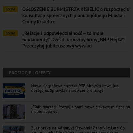
OGŁOSZENIE BURMISTRZA KISIELIC o rozpoczęciu
CZYTAJ
konsultacji społecznych planu ogólnego Miasta i
Gminy Kisielice
„Relacje i odpowiedzialność – to moje
CZYTAJ
fundamenty”. Dziś 3. urodziny firmy „BHP Hejka”!
Przeczytaj jubileuszowy wywiad
PROMOCJE I OFERTY
Nowa sierpniowa gazetka PSB Mrówka Iława już
dostępna. Sprawdź najnowsze promocje
„Ciało marzeń”. Poznaj z nami nowe ciekawe miejsce na
mapie Lubawy!
Z Jezioraka na Adriatyk! Sławomir Banacki z Let's Go
zaprasza młodzież 14+ na niezapomniany rejs w