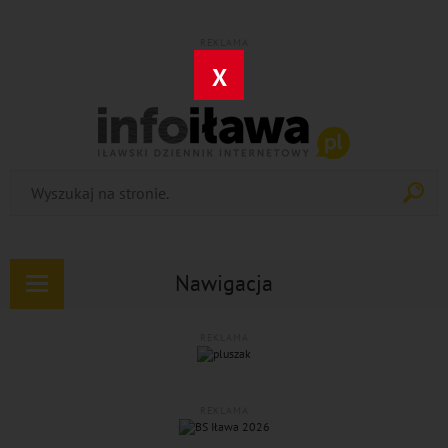
REKLAMA
X
Nawigacja
Rozwiń
nawigację
REKLAMA
REKLAMA