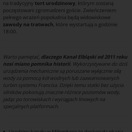
na tradycyjny
tort urodzinowy
, którym zostaną
poczęstowani zgromadzeni goście. Zwieńczeniem
pełnego wrażeń popołudnia będą widowiskowe
zawody na tratwach
, które wystartują o godzinie
18:00.
Warto pamiętać,
dlaczego Kanał Elbląski od 2011 roku
nosi miano pomnika historii
. Wykorzystywane do dziś
urządzenia mechaniczne są poruszane wyłącznie siłą
wody za pomocą kół wodnych lub zaawansowanych
turbin systemu Francisa. Dzięki temu statki bez użycia
silników pokonują znaczne różnice poziomów wody,
jadąc po torowiskach i wyciągach linowych na
specjalnych platformach.
Urodziny kanału w Miłomłynie to doskonała okazja,