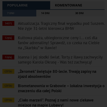
POPULARNE
KOMENTOWANE
7 DNI
14 DNI
30 DNI
Aktualizacja. Tragiczny finał wypadku pod Suszem.
34071
Nie żyje 31-letni kierowca BMW
Kultowa plaża, ubiegłoroczne ceny i... coś dla
Czytaj
fanów adrenaliny! Sprawdź, co czeka na Ciebie
na „Skarbku” w Iławie!
Joanna i jej słodki świat. Torty z Iławy zachwyciły
Czytaj
samego Karola Okrasę - Was też zachwycą!
„Żeromek” świętuje 80-lecie. Trwają zapisy na
CZYTAJ
zjazd absolwentów
Biometanownia w Grabowie – lokalna inwestycja o
CZYTAJ
znaczeniu dla całej Polski
„Ciało marzeń”. Poznaj z nami nowe ciekawe
CZYTAJ
miejsce na mapie Lubawy!