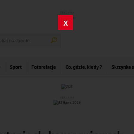
REKLAMA
X
a
Sport
Fotorelacje
Co, gdzie, kiedy ?
Skrzynka 
REKLAMA