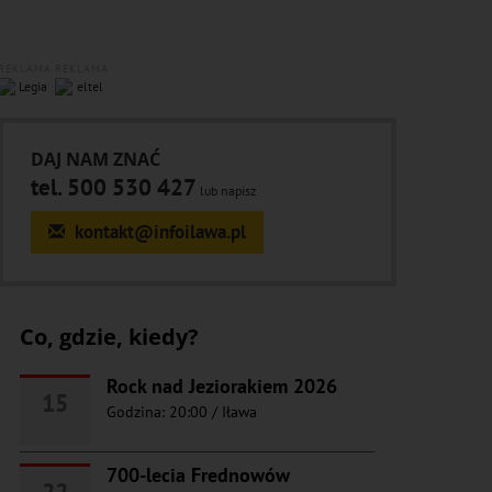
REKLAMA
REKLAMA
DAJ NAM ZNAĆ
tel. 500 530 427
lub napisz
kontakt@infoilawa.pl
Co, gdzie, kiedy?
Rock nad Jeziorakiem 2026
15
Godzina: 20:00
/
Iława
700-lecia Frednowów