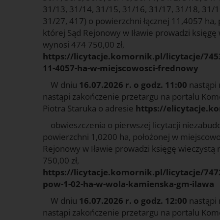
31/13, 31/14, 31/15, 31/16, 31/17, 31/18, 31/1
31/27, 417) o powierzchni łącznej 11,4057 ha,
której Sąd Rejonowy w Iławie prowadzi księgę
wynosi 474 750,00 zł,
https://licytacje.komornik.pl/licytacje/
11-4057-ha-w-miejscowosci-frednowy
W dniu
16.07.2026 r. o godz. 11:00
nastąpi 
nastąpi zakończenie przetargu na portalu Ko
Piotra Staruka o adresie
https://elicytacje.k
obwieszczenia o pierwszej licytacji niezabud
powierzchni 1,0200 ha, położonej w miejscowoś
Rejonowy w Iławie prowadzi księgę wieczystą 
750,00 zł,
https://licytacje.komornik.pl/licytacje/
pow-1-02-ha-w-wola-kamienska-gm-ilawa
W dniu
16.07.2026 r. o godz. 12:00
nastąpi 
nastąpi zakończenie przetargu na portalu Ko