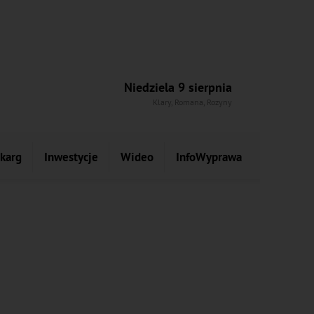
Niedziela 9 sierpnia
Klary, Romana, Rozyny
skarg
Inwestycje
Wideo
InfoWyprawa