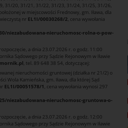
9, 31/20, 31/21, 31/22, 31/23, 31/24, 31/25, 31/26,
 położonej w miejscowości Frednowy, gm. Iława, dla
 wieczystą nr
EL1I/00030268/2
, cena wywołania
74530/niezabudowana-nieruchomosc-rolna-o-pow-
rozpoczęcie, a dnia 23.07.2026 r. o godz. 11:00
mornika Sądowego przy Sądzie Rejonowym w Iławie
omornik.pl
, tel. 89 648 38 54, dotyczącej:
owanej nieruchomości gruntowej (działka nr 21/2) o
ci Wola Kamieńska, gm. Iława, dla której Sąd
nr
EL1I/00051578/1
, cena wywołania wynosi 297
74725/niezabudowana-nieruchomosc-gruntowa-o-
rozpoczęcie, a dnia 23.07.2026 r. o godz. 12:00
mornika Sądowego przy Sądzie Rejonowym w Iławie