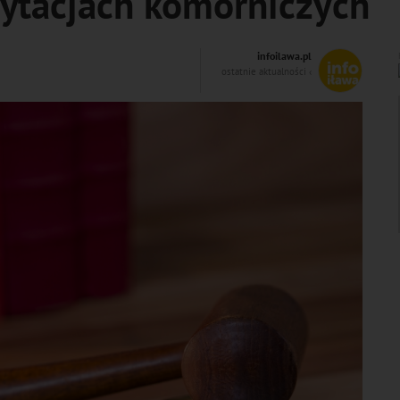
cytacjach komorniczych
infoilawa.pl
ostatnie aktualności ‹