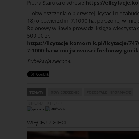
Piotra Staruka o adresie
https://elicytacje.k
obwieszczenia o pierwszej licytacji niezabudo
18) o powierzchni 7,1000 ha, położonej w miej
Rejonowy w Iławie prowadzi księgę wieczystą
500,00 zł.
https://licytacje.komornik.pl/licytacje/
7-1000-ha-w-miejscowosci-frednowy-gm-i
Publikacja zlecona.
TEMATY
OBWIESZCZENIE
POZOSTAŁE INFORMACJE
REKLAMA
REKLAMA