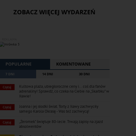
ZOBACZ WIĘCEJ WYDARZEŃ
REKLAMA
POPULARNE
KOMENTOWANE
7 DNI
14 DNI
30 DNI
Kultowa plaża, ubiegłoroczne ceny i... coś dla fanów
Czytaj
adrenaliny! Sprawdź, co czeka na Ciebie na „Skarbku” w
Iławie!
Joanna i jej słodki świat. Torty z Iławy zachwyciły
Czytaj
samego Karola Okrasę - Was też zachwycą!
„Żeromek” świętuje 80-lecie. Trwają zapisy na zjazd
Czytaj
absolwentów