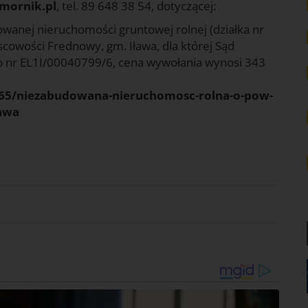
omornik.pl
, tel. 89 648 38 54, dotyczącej:
wanej nieruchomości gruntowej rolnej (działka nr
scowości Frednowy, gm. Iława, dla której Sąd
 o nr EL1I/00040799/6, cena wywołania wynosi 343
74765/niezabudowana-nieruchomosc-rolna-o-pow-
lawa