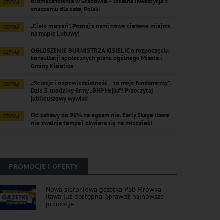
Biometanownia w Grabowie – lokalna inwestycja o
CZYTAJ
znaczeniu dla całej Polski
„Ciało marzeń”. Poznaj z nami nowe ciekawe miejsce
CZYTAJ
na mapie Lubawy!
OGŁOSZENIE BURMISTRZA KISIELIC o rozpoczęciu
CZYTAJ
konsultacji społecznych planu ogólnego Miasta i
Gminy Kisielice
„Relacje i odpowiedzialność – to moje fundamenty”.
CZYTAJ
Dziś 3. urodziny firmy „BHP Hejka”! Przeczytaj
jubileuszowy wywiad
Od zabawy do 99% na egzaminie. Early Stage Iława
CZYTAJ
nie zwalnia tempa i otwiera się na młodzież!
PROMOCJE I OFERTY
Nowa sierpniowa gazetka PSB Mrówka
Iława już dostępna. Sprawdź najnowsze
promocje