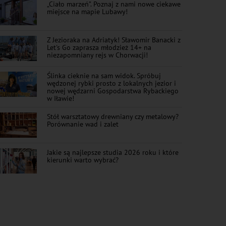
„Ciało marzeń”. Poznaj z nami nowe ciekawe
miejsce na mapie Lubawy!
Z Jezioraka na Adriatyk! Sławomir Banacki z
Let's Go zaprasza młodzież 14+ na
niezapomniany rejs w Chorwacji!
Ślinka cieknie na sam widok. Spróbuj
wędzonej rybki prosto z lokalnych jezior i
nowej wędzarni Gospodarstwa Rybackiego
w Iławie!
Stół warsztatowy drewniany czy metalowy?
Porównanie wad i zalet
Jakie są najlepsze studia 2026 roku i które
kierunki warto wybrać?