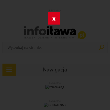
REKLAMA
X
Nawigacja
Rozwiń
nawigację
REKLAMA
REKLAMA