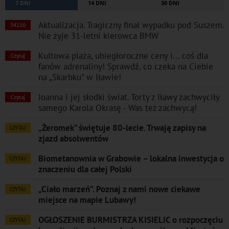
7 DNI
14 DNI
30 DNI
Aktualizacja. Tragiczny finał wypadku pod Suszem.
34210
Nie żyje 31-letni kierowca BMW
Kultowa plaża, ubiegłoroczne ceny i... coś dla
Czytaj
fanów adrenaliny! Sprawdź, co czeka na Ciebie
na „Skarbku” w Iławie!
Joanna i jej słodki świat. Torty z Iławy zachwyciły
Czytaj
samego Karola Okrasę - Was też zachwycą!
„Żeromek” świętuje 80-lecie. Trwają zapisy na
CZYTAJ
zjazd absolwentów
Biometanownia w Grabowie – lokalna inwestycja o
CZYTAJ
znaczeniu dla całej Polski
„Ciało marzeń”. Poznaj z nami nowe ciekawe
CZYTAJ
miejsce na mapie Lubawy!
OGŁOSZENIE BURMISTRZA KISIELIC o rozpoczęciu
CZYTAJ