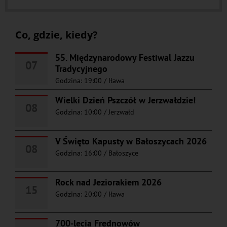
Co, gdzie, kiedy?
55. Międzynarodowy Festiwal Jazzu
07
Tradycyjnego
Godzina: 19:00
/
Iława
Wielki Dzień Pszczół w Jerzwałdzie!
08
Godzina: 10:00
/
Jerzwałd
V Święto Kapusty w Bałoszycach 2026
08
Godzina: 16:00
/
Bałoszyce
Rock nad Jeziorakiem 2026
15
Godzina: 20:00
/
Iława
700-lecia Frednowów