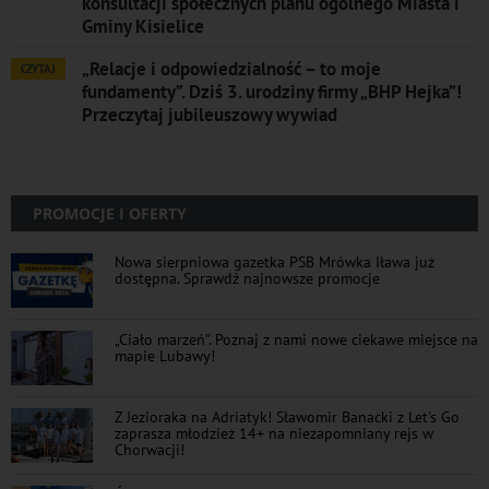
konsultacji społecznych planu ogólnego Miasta i
Gminy Kisielice
„Relacje i odpowiedzialność – to moje
CZYTAJ
fundamenty”. Dziś 3. urodziny firmy „BHP Hejka”!
Przeczytaj jubileuszowy wywiad
PROMOCJE I OFERTY
Nowa sierpniowa gazetka PSB Mrówka Iława już
dostępna. Sprawdź najnowsze promocje
„Ciało marzeń”. Poznaj z nami nowe ciekawe miejsce na
mapie Lubawy!
Z Jezioraka na Adriatyk! Sławomir Banacki z Let's Go
zaprasza młodzież 14+ na niezapomniany rejs w
Chorwacji!