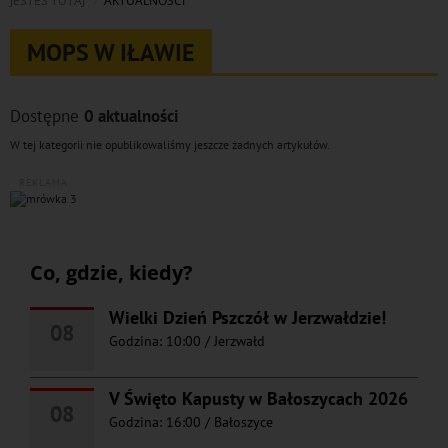
JESTEŚ TUTAJ
AKTUALNOŚCI
MOPS W IŁAWIE
Dostępne
0 aktualności
W tej kategorii nie opublikowaliśmy jeszcze żadnych artykułów.
REKLAMA
Co, gdzie, kiedy?
Wielki Dzień Pszczół w Jerzwałdzie!
08
Godzina: 10:00
/
Jerzwałd
V Święto Kapusty w Bałoszycach 2026
08
Godzina: 16:00
/
Bałoszyce