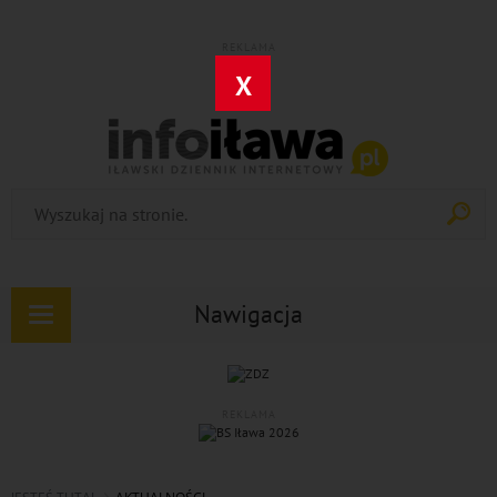
REKLAMA
X
Nawigacja
Rozwiń
nawigację
REKLAMA