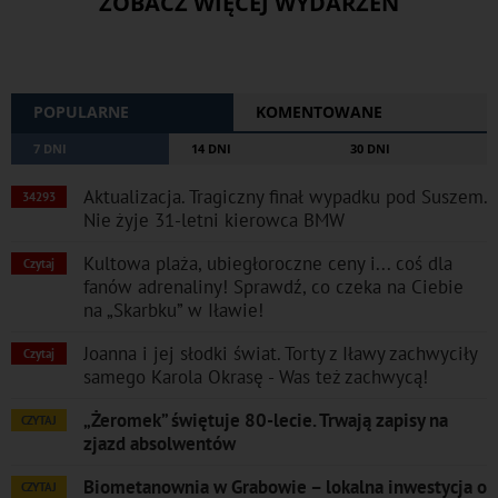
ZOBACZ WIĘCEJ WYDARZEŃ
POPULARNE
KOMENTOWANE
7 DNI
14 DNI
30 DNI
Aktualizacja. Tragiczny finał wypadku pod Suszem.
34293
Nie żyje 31-letni kierowca BMW
Kultowa plaża, ubiegłoroczne ceny i... coś dla
Czytaj
fanów adrenaliny! Sprawdź, co czeka na Ciebie
na „Skarbku” w Iławie!
Joanna i jej słodki świat. Torty z Iławy zachwyciły
Czytaj
samego Karola Okrasę - Was też zachwycą!
„Żeromek” świętuje 80-lecie. Trwają zapisy na
CZYTAJ
zjazd absolwentów
Biometanownia w Grabowie – lokalna inwestycja o
CZYTAJ