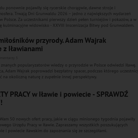
u ponownie pojawiły się rycerskie chorągwie, dawne stroje i
mosfera. Trwają Dni Grunwaldu 2026 – jedno z największych wydarzeń
w Polsce. Za uczestnikami pierwszy dzień pełen turniejów i pokazów, a w
ę kulminacyjne widowisko - XXVIII Inscenizacja Bitwy pod Grunwaldem.
 miłośników przyrody. Adam Wajrak
e z Iławianami
mentarzy 3
j znanych popularyzatorów wiedzy o przyrodzie w Polsce odwiedzi Iławę.
ipca, Adam Wajrak poprowadzi bezpłatny spacer, podczas którego uczestnic
ć na okoliczną naturę z zupełnie innej perspektywy.
Y PRACY w Iławie i powiecie - SPRAWDŹ
!
Wam 50 nowych ofert pracy, jakie w ciągu minionego tygodnia pojawiły
owego Urzędu Pracy w Iławie. Zapraszamy wszystkich poszukujących
wie i powiecie iławskim do zapoznania się ze szczegółami.