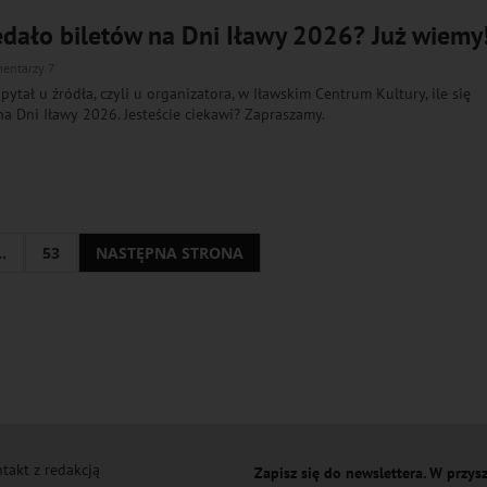
zedało biletów na Dni Iławy 2026? Już wiemy
entarzy 7
apytał u źródła, czyli u organizatora, w Iławskim Centrum Kultury, ile się
na Dni Iławy 2026. Jesteście ciekawi? Zapraszamy.
..
53
NASTĘPNA STRONA
takt z redakcją
Zapisz się do newslettera. W przysz