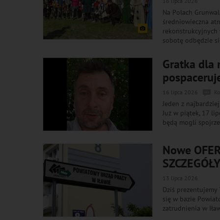
16 lipca 2026
Na Polach Grunwald
średniowieczna at
rekonstrukcyjnych 
sobotę odbędzie si
Gratka dla
pospaceruj
16 lipca 2026
Ko
Jeden z najbardzie
Już w piątek, 17 l
będą mogli spojrze
Nowe OFERT
SZCZEGÓŁY
13 lipca 2026
Dziś prezentujemy 
się w bazie Powiat
zatrudnienia w Iła