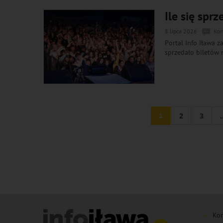
Ile się spr
8 lipca 2026
Kom
Portal Info Iława z
sprzedało biletów 
1
2
3
.
Kon