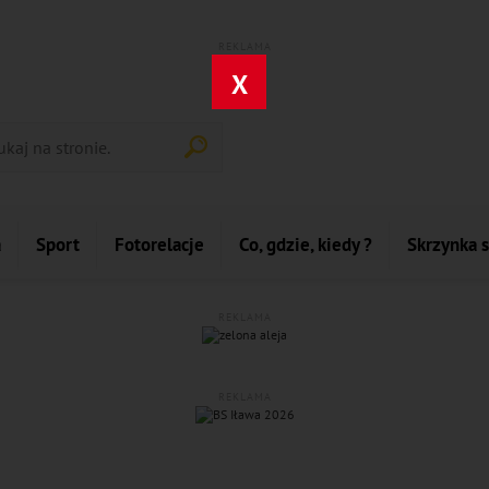
REKLAMA
X
a
Sport
Fotorelacje
Co, gdzie, kiedy ?
Skrzynka 
REKLAMA
REKLAMA