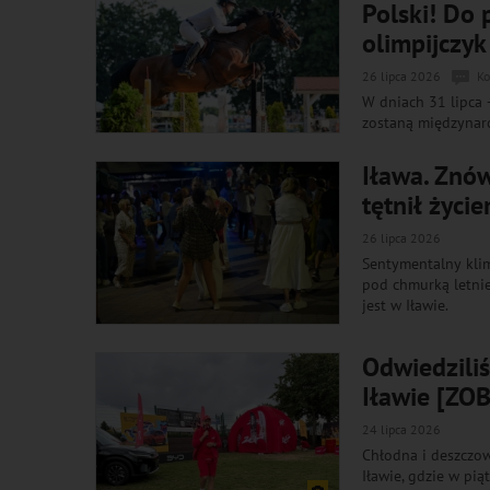
Polski! Do 
olimpijczyk
26 lipca 2026
Ko
W dniach 31 lipca
zostaną międzynar
Iława. Znów
tętnił życi
26 lipca 2026
Sentymentalny klim
pod chmurką letnie
jest w Iławie.
Odwiedziliś
Iławie [ZO
24 lipca 2026
Chłodna i deszczowa
Iławie, gdzie w pi