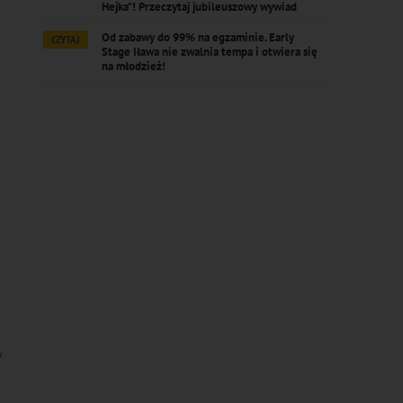
Hejka”! Przeczytaj jubileuszowy wywiad
Od zabawy do 99% na egzaminie. Early
CZYTAJ
Stage Iława nie zwalnia tempa i otwiera się
na młodzież!
w