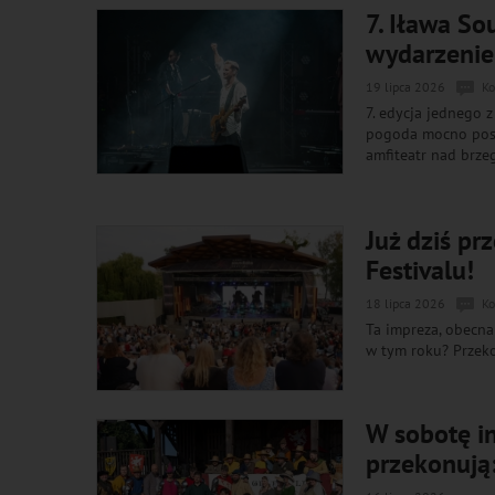
7. Iława So
wydarzenie
19 lipca 2026
Ko
7. edycja jednego 
pogoda mocno postr
amfiteatr nad brze
Już dziś pr
Festivalu!
18 lipca 2026
Ko
Ta impreza, obecna 
w tym roku? Przeko
W sobotę in
przekonują: