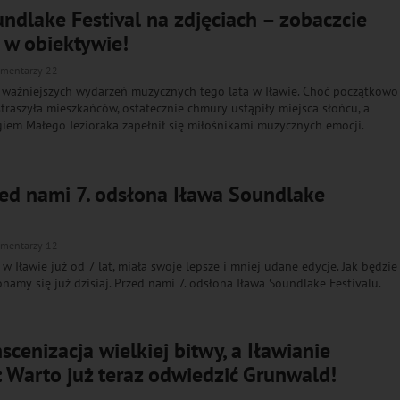
undlake Festival na zdjęciach – zobaczcie
 w obiektywie!
mentarzy 22
z ważniejszych wydarzeń muzycznych tego lata w Iławie. Choć początkowo
aszyła mieszkańców, ostatecznie chmury ustąpiły miejsca słońcu, a
giem Małego Jezioraka zapełnił się miłośnikami muzycznych emocji.
zed nami 7. odsłona Iława Soundlake
mentarzy 12
w Iławie już od 7 lat, miała swoje lepsze i mniej udane edycje. Jak będzie
namy się już dzisiaj. Przed nami 7. odsłona Iława Soundlake Festivalu.
scenizacja wielkiej bitwy, a Iławianie
 Warto już teraz odwiedzić Grunwald!