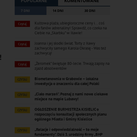
POPULARNE
KOMENTOWANE
7 DNI
14 DNI
30 DNI
Kultowa plaża, ubiegłoroczne ceny i... coś
Czytaj
dla fanów adrenaliny! Sprawdź, co czeka na
Ciebie na „Skarbku” w Iławie!
Joanna i jej słodki świat. Torty z Iławy
Czytaj
zachwyciły samego Karola Okrasę - Was też
zachwycą!
!
„Żeromek” świętuje 80-lecie. Trwają zapisy na
Czytaj
zjazd absolwentów
Biometanownia w Grabowie – lokalna
CZYTAJ
inwestycja o znaczeniu dla całej Polski
„Ciało marzeń”. Poznaj z nami nowe ciekawe
CZYTAJ
miejsce na mapie Lubawy!
OGŁOSZENIE BURMISTRZA KISIELIC o
CZYTAJ
rozpoczęciu konsultacji społecznych planu
ogólnego Miasta i Gminy Kisielice
„Relacje i odpowiedzialność – to moje
CZYTAJ
fundamenty”. Dziś 3. urodziny firmy „BHP