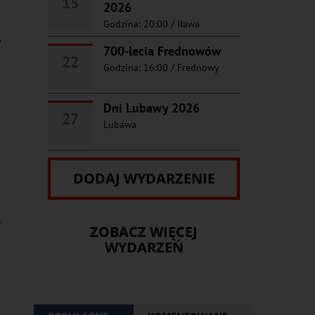
15
2026
Godzina: 20:00
/
Iława
1
700-lecia Frednowów
22
Godzina: 16:00
/
Frednowy
Dni Lubawy 2026
27
Lubawa
DODAJ WYDARZENIE
w
ZOBACZ WIĘCEJ
y
WYDARZEŃ