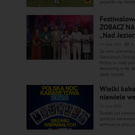
pojawiło się niewi
Festiwalowe
ZOBACZ NAS
„Nad Jezio
19 lipca 2026
Ko
Za nami pierwsza, 
Siemianach. Dzisia
Polsce to stały pu
ekomariną w tle. A
zgoła inaczej.
Wielki kaba
niewiele w
19 lipca 2026
Zostało już niewie
polskimi kabaretam
amfiteatrze przy ul