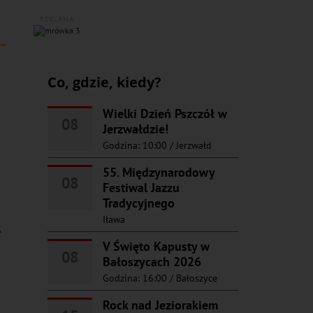
REKLAMA
Co, gdzie, kiedy?
Wielki Dzień Pszczół w
08
Jerzwałdzie!
Godzina: 10:00
/
Jerzwałd
55. Międzynarodowy
08
Festiwal Jazzu
Tradycyjnego
Iława
A
V Święto Kapusty w
08
Bałoszycach 2026
Godzina: 16:00
/
Bałoszyce
Rock nad Jeziorakiem