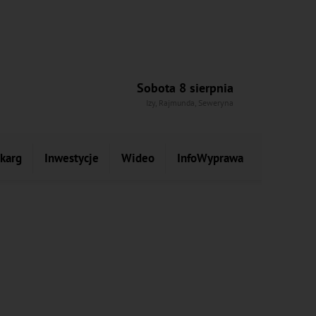
Sobota 8 sierpnia
Izy, Rajmunda, Seweryna
skarg
Inwestycje
Wideo
InfoWyprawa