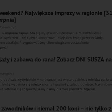
 weekend? Największe imprezy w regionie [3
erpnia]
Komentarzy 1
d w regionie zapowiada się wyjątkowo intensywnie. Mieszkańców i
le wydarzeń – od dużych koncertów i miejskich świąt, przez zawody
nne atrakcje. Przygotowaliśmy chronologiczne zestawienie
prez.
laży i zabawa do rana! Zobacz DNI SUSZA na
mentarzy 4
 dopisała wyśmienicie – na dworze jest wręcz upalnie, a miejska plaża 
minutę wypełnia się mieszkańcami i gośćmi z całego powiatu. Trzydniow
a właśnie się rozpoczął, a my mamy dla Was pierwsze zdjęcia!
zawodników i niemal 200 koni – nie tylko z