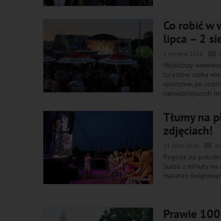
Co robić w
lipca – 2 si
1 sierpnia 2026
Najbliższy weeken
turystów czeka wie
sportowe, po rodzi
najważniejszych im
Tłumy na p
zdjęciach!
31 lipca 2026
Ko
Pogoda po południu
Suszu z minuty na 
maraton świętowani
Prawie 100 