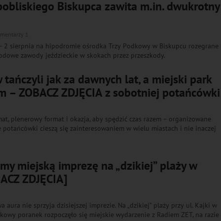
pobliskiego Biskupca zawita m.in. dwukrotny
mentarzy 1
 – 2 sierpnia na hipodromie ośrodka Trzy Podkowy w Biskupcu rozegrane
odowe zawody jeździeckie w skokach przez przeszkody.
 tańczyli jak za dawnych lat, a miejski park
em – ZOBACZ ZDJĘCIA z sobotniej potańcówki
at, plenerowy format i okazja, aby spędzić czas razem – organizowane
 potańcówki cieszą się zainteresowaniem w wielu miastach i nie inaczej
my miejską imprezę na „dzikiej” plaży w
BACZ ZDJĘCIA]
 aura nie sprzyja dzisiejszej imprezie. Na „dzikiej” plaży przy ul. Kajki w
ątkowy poranek rozpoczęło się miejskie wydarzenie z Radiem ZET, na razie