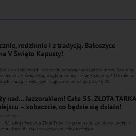
znie, rodzinnie i z tradycją. Bałoszyce
na V Święto Kapusty!
jskich w Bałoszycach serdecznie zaprasza mieszkańców gminy Susz oraz
wskiego na V Święto Kapusty, które odbędzie się 8 sierpnia 2026 roku na
ycach. Początek wydarzenia zaplanowano na godzinę 16:00.
ży nad... Jazzorakiem! Cała 55. ZŁOTA TARK
ejscu – zobaczcie, co będzie się działo!
Komentarzy 2
– 55. edycja festiwalu Złota Tarka. Program jest kilkudniowy, bogaty i
zebraliśmy dla Was to wszystko w jednym miejscu!