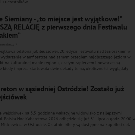
elu uczestników.
 Siemiany - „to miejsce jest wyjątkowe!”
ZĄ RELACJĘ z pierwszego dnia Festiwalu
rakiem”
mentarzy 7
piątkowa odsłona jubileuszowej, 20. edycji Festiwalu nad Jeziorakiem w
j wydarzenie w amfiteatrze nad samym brzegiem najdłuższego jeziora w
nkt na kulturalnej mapie regionu, z całym zapleczem i nowoczesną
le kiedy impreza startowała dwie dekady temu, okoliczności wyglądały
reton w sąsiedniej Ostródzie! Zostało już
ejściówek
le wejściówek na 3,5-godzinne wakacyjne widowisko z najlepszymi
i. Polska Noc Kabaretowa 2026 odbędzie się już 31 lipca o godz. 20:00 
. Mickiewicza w Ostródzie. Ostatnie bilety są dostępne na kupbilecik.pl.