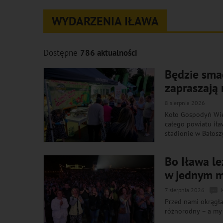
WYDARZENIA IŁAWA
Dostępne
786 aktualności
Będzie smac
zapraszają 
8 sierpnia 2026
Koło Gospodyń Wie
całego powiatu iła
stadionie w Bałosz
Bo Iława le
w jednym mi
7 sierpnia 2026
Przed nami okrągła 
różnorodny – a my 