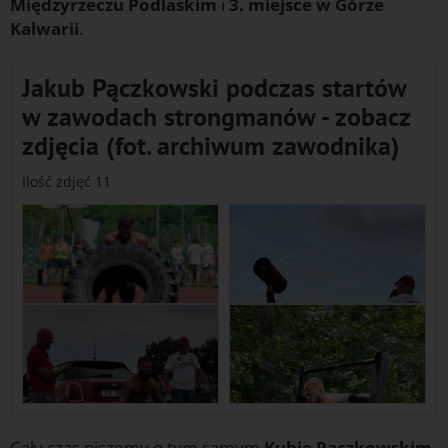
Międzyrzeczu Podlaskim
i
3. miejsce w Górze
Kalwarii
.
Jakub Pączkowski podczas startów
w zawodach strongmanów - zobacz
zdjęcia (fot. archiwum zawodnika)
Ilość zdjęć 11
Cały czas piszemy o tym samym
Kubie Pączkowskim
,