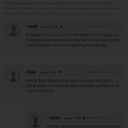
Portal
infoilawa.pl
nie ponosi odpowiedzialności za treść komentarzy. Wpisy
niezwiązane z tematem, wulgarne, obraźliwe lub naruszające prawo będą usuwane.
Zapraszamy zainteresowanych do merytorycznej dyskusji na powyższy temat.
7
~Volff
ponad rok temu
ocena:
67%
Wszystko ok zacny cel sport trzeba wspierać ale ten gość do
tej dyscypliny jest poprostu za mały nie ma szans na wygrane
z top strongman nawet w swojej kategorii strata kasy
6
~Ddd
ponad rok temu
ocena:
33%
Pewnie Ty ten biedny jesteś i byś chciał kasę. Weź się za
robotę, pokaż co potrafisz to może znajdziesz sponsora, a nie
innym zazdrościsz.
5
~Wolo
ponad rok temu
ocena:
50%
Popłacz się jeszcze, mamusia otrze łzy, tatuś da