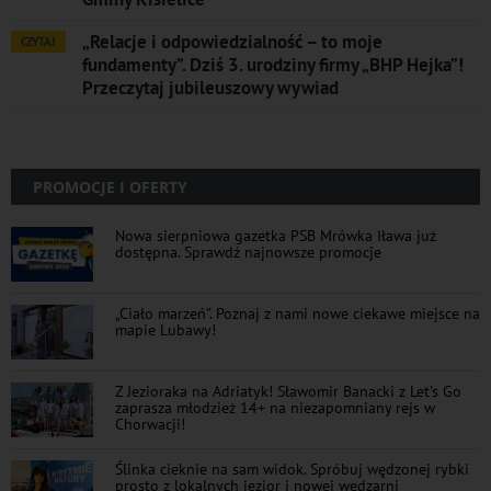
„Relacje i odpowiedzialność – to moje
CZYTAJ
fundamenty”. Dziś 3. urodziny firmy „BHP Hejka”!
Przeczytaj jubileuszowy wywiad
PROMOCJE I OFERTY
Nowa sierpniowa gazetka PSB Mrówka Iława już
dostępna. Sprawdź najnowsze promocje
„Ciało marzeń”. Poznaj z nami nowe ciekawe miejsce na
mapie Lubawy!
Z Jezioraka na Adriatyk! Sławomir Banacki z Let's Go
zaprasza młodzież 14+ na niezapomniany rejs w
Chorwacji!
Ślinka cieknie na sam widok. Spróbuj wędzonej rybki
prosto z lokalnych jezior i nowej wędzarni