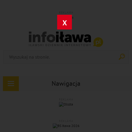
REKLAMA
X
Nawigacja
Rozwiń
nawigację
REKLAMA
REKLAMA