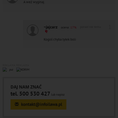
A weź wyginaj.
1
~jajcarz
ponad rok temu
ocena:
17%
Kogoś chyba tyłek boli
REKLAMA
REKLAMA
DAJ NAM ZNAĆ
tel. 500 530 427
lub napisz
kontakt@infoilawa.pl