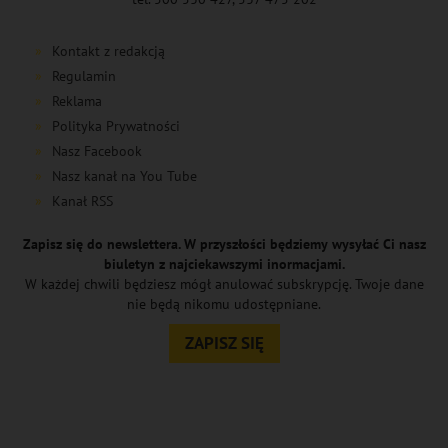
Kontakt z redakcją
Regulamin
Reklama
Polityka Prywatności
Nasz Facebook
Nasz kanał na You Tube
Kanał RSS
Zapisz się do newslettera. W przyszłości będziemy wysyłać Ci nasz
biuletyn z najciekawszymi inormacjami.
W każdej chwili będziesz mógł anulować subskrypcję. Twoje dane
nie będą nikomu udostępniane.
ZAPISZ SIĘ