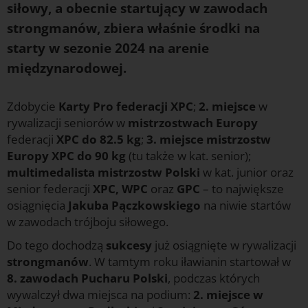
siłowy, a obecnie startujący w zawodach
strongmanów, zbiera właśnie środki na
starty w sezonie 2024 na arenie
międzynarodowej.
Zdobycie
Karty Pro federacji XPC
;
2. miejsce
w
rywalizacji seniorów w
mistrzostwach Europy
federacji
XPC do 82.5 kg
;
3. miejsce mistrzostw
Europy XPC do 90 kg
(tu także w kat. senior);
multimedalista mistrzostw Polski
w kat. junior oraz
senior federacji
XPC, WPC
oraz
GPC
– to największe
osiągnięcia
Jakuba Pączkowskiego
na niwie startów
w zawodach trójboju siłowego.
Do tego dochodzą
sukcesy
już osiągnięte w rywalizacji
strongmanów
. W tamtym roku iławianin startował w
8. zawodach Pucharu Polski
, podczas których
wywalczył dwa miejsca na podium:
2. miejsce w