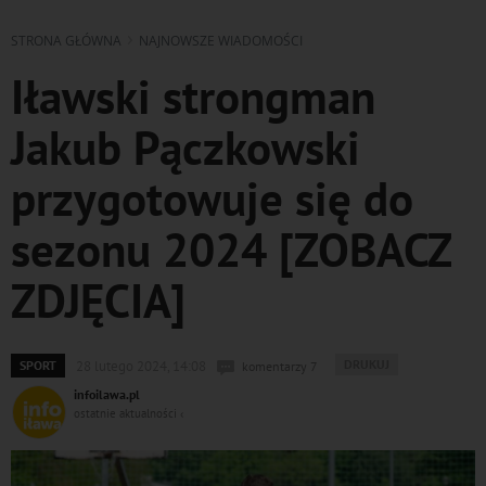
STRONA GŁÓWNA
NAJNOWSZE WIADOMOŚCI
Iławski strongman
Jakub Pączkowski
przygotowuje się do
sezonu 2024 [ZOBACZ
ZDJĘCIA]
WYDRUKUJ
DRUKUJ
SPORT
28 lutego 2024, 14:08
komentarzy 7
PODSTRONĘ
infoilawa.pl
DO
ostatnie aktualności ‹