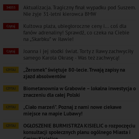
Aktualizacja. Tragiczny finał wypadku pod Suszem.
34055
Nie żyje 31-letni kierowca BMW
Kultowa plaża, ubiegłoroczne ceny i... coś dla
Czytaj
fanów adrenaliny! Sprawdź, co czeka na Ciebie
na „Skarbku” w Iławie!
Joanna i jej słodki świat. Torty z Iławy zachwyciły
Czytaj
samego Karola Okrasę - Was też zachwycą!
„Żeromek” świętuje 80-lecie. Trwają zapisy na
CZYTAJ
zjazd absolwentów
Biometanownia w Grabowie – lokalna inwestycja o
CZYTAJ
znaczeniu dla całej Polski
„Ciało marzeń”. Poznaj z nami nowe ciekawe
CZYTAJ
miejsce na mapie Lubawy!
OGŁOSZENIE BURMISTRZA KISIELIC o rozpoczęciu
CZYTAJ
konsultacji społecznych planu ogólnego Miasta i
Gminy Kisielice