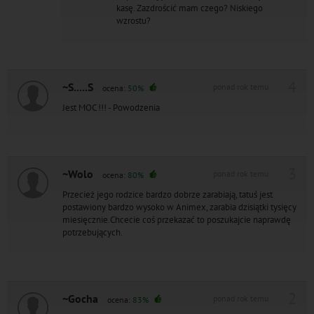
kasę. Zazdrościć mam czego? Niskiego
wzrostu?
4
~S.....S
ponad rok temu
ocena:
50%
Jest MOC !!! - Powodzenia
3
~Wolo
ponad rok temu
ocena:
80%
Przecież jego rodzice bardzo dobrze zarabiają, tatuś jest
postawiony bardzo wysoko w Animex, zarabia dzisiątki tysięcy
miesięcznie.Chcecie coś przekazać to poszukajcie naprawdę
potrzebujących.
2
~Gocha
ponad rok temu
ocena:
83%