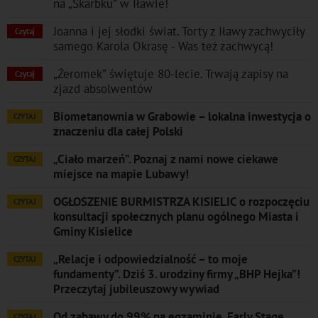
na „Skarbku” w Iławie!
Joanna i jej słodki świat. Torty z Iławy zachwyciły
Czytaj
samego Karola Okrasę - Was też zachwycą!
„Żeromek” świętuje 80-lecie. Trwają zapisy na
Czytaj
zjazd absolwentów
Biometanownia w Grabowie – lokalna inwestycja o
CZYTAJ
znaczeniu dla całej Polski
„Ciało marzeń”. Poznaj z nami nowe ciekawe
CZYTAJ
miejsce na mapie Lubawy!
OGŁOSZENIE BURMISTRZA KISIELIC o rozpoczęciu
CZYTAJ
konsultacji społecznych planu ogólnego Miasta i
Gminy Kisielice
„Relacje i odpowiedzialność – to moje
CZYTAJ
fundamenty”. Dziś 3. urodziny firmy „BHP Hejka”!
Przeczytaj jubileuszowy wywiad
Od zabawy do 99% na egzaminie. Early Stage
CZYTAJ