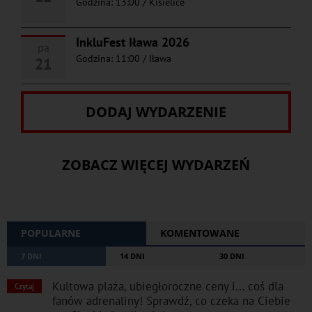
Godzina: 13:00
/
Kisielice
InkluFest Iława 2026
pa
Godzina: 11:00
/
Iława
21
DODAJ WYDARZENIE
ZOBACZ WIĘCEJ WYDARZEŃ
POPULARNE
KOMENTOWANE
7 DNI
14 DNI
30 DNI
Kultowa plaża, ubiegłoroczne ceny i... coś dla
Czytaj
fanów adrenaliny! Sprawdź, co czeka na Ciebie