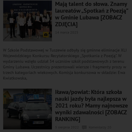
Mają talent do słowa. Znamy
laureatów „Spotkań z Poezją”
w Gminie Lubawa [ZOBACZ
ZDJĘCIA]
14 marca 2025
W Szkole Podstawowej w Tuszewie odbyły się gminne eliminacje XLI
Wojewódzkiego Konkursu Recytatorskiego „Spotkania z Poezją”. W
wydarzeniu wzięło udział 34 uczniów szkół podstawowych z terenu
Gminy Lubawa. Uczestnicy prezentowali wiersze i fragmenty prozy w
trzech kategoriach wiekowych. Komisja konkursowa w składzie: Ewa
Kwiatkowska,
Iława/powiat: Która szkoła
nauki jazdy była najlepsza w
2021 roku? Mamy najnowsze
wyniki zdawalności [ZOBACZ
RANKING]
5 sierpnia 2022
Komentarzy 20