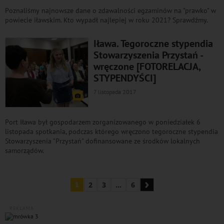
Poznaliśmy najnowsze dane o zdawalności egzaminów na "prawko" w
powiecie iławskim. Kto wypadł najlepiej w roku 2021? Sprawdźmy.
Iława. Tegoroczne stypendia
Stowarzyszenia Przystań -
wręczone [FOTORELACJA,
STYPENDYŚCI]
7 listopada 2017
Port Iława był gospodarzem zorganizowanego w poniedziałek 6
listopada spotkania, podczas którego wręczono tegoroczne stypendia
Stowarzyszenia "Przystań" dofinansowane ze środków lokalnych
samorządów.
›
1
2
3
...
6
REKLAMA