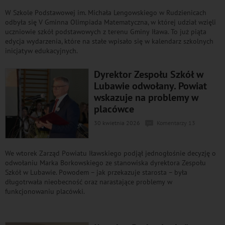
W Szkole Podstawowej im. Michała Lengowskiego w Rudzienicach
odbyła się V Gminna Olimpiada Matematyczna, w której udział wzięli
uczniowie szkół podstawowych z terenu Gminy Iława. To już piąta
edycja wydarzenia, które na stałe wpisało się w kalendarz szkolnych
inicjatyw edukacyjnych.
Dyrektor Zespołu Szkół w
Lubawie odwołany. Powiat
wskazuje na problemy w
placówce
30 kwietnia 2026
Komentarzy 13
We wtorek Zarząd Powiatu Iławskiego podjął jednogłośnie decyzję o
odwołaniu Marka Borkowskiego ze stanowiska dyrektora Zespołu
Szkół w Lubawie. Powodem – jak przekazuje starosta – była
długotrwała nieobecność oraz narastające problemy w
funkcjonowaniu placówki.