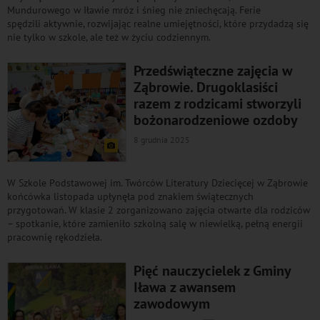
Mundurowego w Iławie mróz i śnieg nie zniechęcają. Ferie
spędzili aktywnie, rozwijając realne umiejętności, które przydadzą się
nie tylko w szkole, ale też w życiu codziennym.
Przedświąteczne zajęcia w
Ząbrowie. Drugoklasiści
razem z rodzicami stworzyli
bożonarodzeniowe ozdoby
8 grudnia 2025
W Szkole Podstawowej im. Twórców Literatury Dziecięcej w Ząbrowie
końcówka listopada upłynęła pod znakiem świątecznych
przygotowań. W klasie 2 zorganizowano zajęcia otwarte dla rodziców
– spotkanie, które zamieniło szkolną salę w niewielką, pełną energii
pracownię rękodzieła.
Pięć nauczycielek z Gminy
Iława z awansem
zawodowym