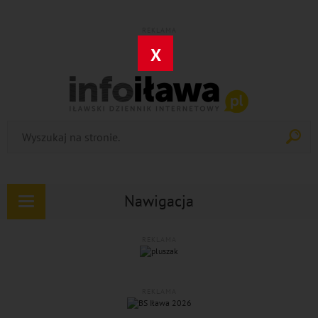
REKLAMA
X
Nawigacja
Rozwiń
nawigację
REKLAMA
REKLAMA